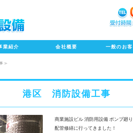
地域最安値！トイレ、水
事業紹介
会社概要
一般のお客
事 ≫
港区 消防設備工事
商業施設ビル 消防用設備 ポンプ廻り
配管修繕に行ってきました！